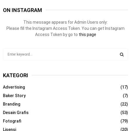
ON INSTAGRAM
This message appears for Admin Users only:
Please fill the Instagram Access Token. You can get Instagram
Access Token by go to
this page
S
e
a
S
r
KATEGORI
c
E
h
Advertising
(17)
f
A
o
Baker Story
(7)
r
R
Branding
(22)
:
Desain Grafis
(53)
C
Fotografi
(79)
H
Lisensi
(20)