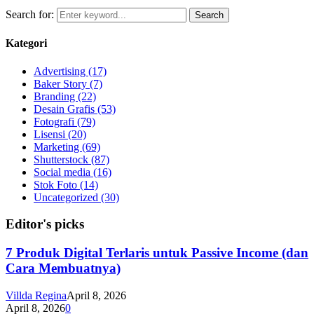
Search for:
Search
Kategori
Advertising
(17)
Baker Story
(7)
Branding
(22)
Desain Grafis
(53)
Fotografi
(79)
Lisensi
(20)
Marketing
(69)
Shutterstock
(87)
Social media
(16)
Stok Foto
(14)
Uncategorized
(30)
Editor's picks
7 Produk Digital Terlaris untuk Passive Income (dan
Cara Membuatnya)
Villda Regina
April 8, 2026
April 8, 2026
0