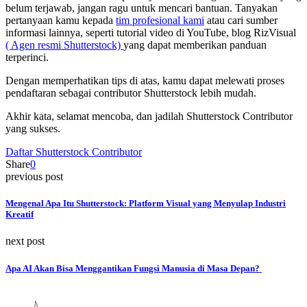
belum terjawab, jangan ragu untuk mencari bantuan. Tanyakan
pertanyaan kamu kepada
tim profesional kami
atau cari sumber
informasi lainnya, seperti tutorial video di YouTube, blog RizVisual
( Agen resmi Shutterstock)
yang dapat memberikan panduan
terperinci.
Dengan memperhatikan tips di atas, kamu dapat melewati proses
pendaftaran sebagai contributor Shutterstock lebih mudah.
Akhir kata, selamat mencoba, dan jadilah Shutterstock Contributor
yang sukses.
Daftar Shutterstock Contributor
Share
0
previous post
Mengenal Apa Itu Shutterstock: Platform Visual yang Menyulap Industri
Kreatif
next post
Apa AI Akan Bisa Menggantikan Fungsi Manusia di Masa Depan?