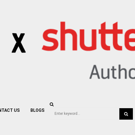
NTACT US
BLOGS
Search
for:
SEA