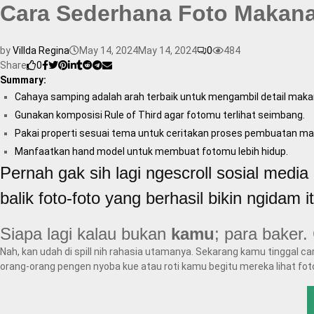
Cara Sederhana Foto Makanan
by
Villda Regina
May 14, 2024
May 14, 2024
0
484
Share
0
Summary:
Cahaya samping adalah arah terbaik untuk mengambil detail mak
Gunakan komposisi Rule of Third agar fotomu
terlihat seimbang.
Pakai properti sesuai tema untuk ceritakan proses pembuatan 
Manfaatkan hand model untuk membuat fotomu lebih hidup.
Pernah gak sih lagi ngescroll sosial medi
balik foto-foto yang berhasil bikin ngidam 
Siapa lagi kalau bukan
kamu
; para baker.
Nah, kan udah di spill nih rahasia utamanya. Sekarang kamu tinggal ca
orang-orang pengen nyoba kue atau roti kamu begitu mereka lihat fot