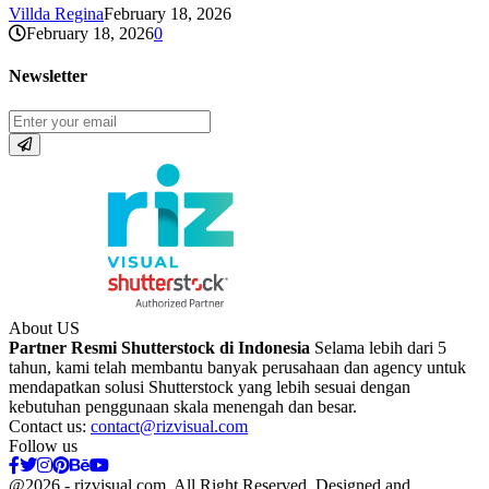
Villda Regina
February 18, 2026
February 18, 2026
0
Newsletter
About US
Partner Resmi Shutterstock di Indonesia
Selama lebih dari 5
tahun, kami telah membantu banyak perusahaan dan agency untuk
mendapatkan solusi Shutterstock yang lebih sesuai dengan
kebutuhan penggunaan skala menengah dan besar.
Contact us:
contact@rizvisual.com
Follow us
Facebook
Twitter
Instagram
Pinterest
Behance
Youtube
@2026 - rizvisual.com. All Right Reserved. Designed and