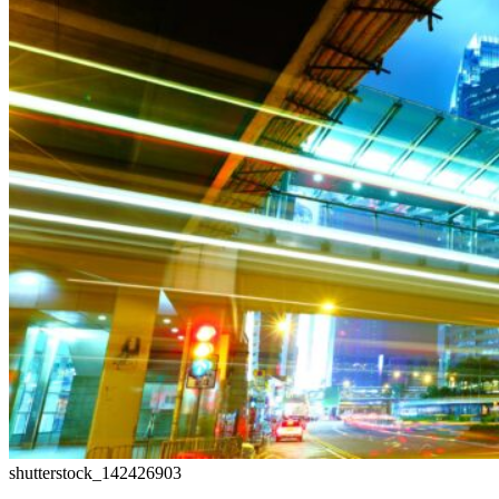
shutterstock_142426903