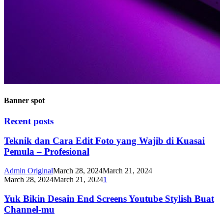
Banner spot
Recent posts
Teknik dan Cara Edit Foto yang Wajib di Kuasai
Pemula – Profesional
Admin Original
March 28, 2024
March 21, 2024
March 28, 2024
March 21, 2024
1
Yuk Bikin Desain End Screens Youtube Stylish Buat
Channel-mu