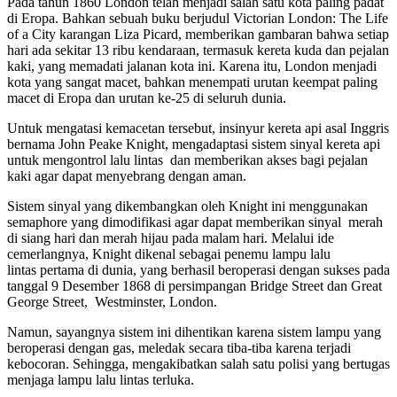
Pada tahun 1860 London telah menjadi salah satu kota paling padat
di Eropa. Bahkan sebuah buku berjudul Victorian London: The Life
of a City karangan Liza Picard, memberikan gambaran bahwa setiap
hari ada sekitar 13 ribu kendaraan, termasuk kereta kuda dan pejalan
kaki, yang memadati jalanan kota ini. Karena itu, London menjadi
kota yang sangat macet, bahkan menempati urutan keempat paling
macet di Eropa dan urutan ke-25 di seluruh dunia.
Untuk mengatasi kemacetan tersebut, insinyur kereta api asal Inggris
bernama John Peake Knight, mengadaptasi sistem sinyal kereta api
untuk mengontrol lalu lintas dan memberikan akses bagi pejalan
kaki agar dapat menyebrang dengan aman.
Sistem sinyal yang dikembangkan oleh Knight ini menggunakan
semaphore yang dimodifikasi agar dapat memberikan sinyal merah
di siang hari dan merah hijau pada malam hari. Melalui ide
cemerlangnya, Knight dikenal sebagai penemu lampu lalu
lintas pertama di dunia, yang berhasil beroperasi dengan sukses pada
tanggal 9 Desember 1868 di persimpangan Bridge Street dan Great
George Street, Westminster, London.
Namun, sayangnya sistem ini dihentikan karena sistem lampu yang
beroperasi dengan gas, meledak secara tiba-tiba karena terjadi
kebocoran. Sehingga, mengakibatkan salah satu polisi yang bertugas
menjaga lampu lalu lintas terluka.