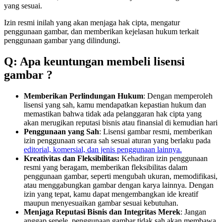
yang sesuai.
Izin resmi inilah yang akan menjaga hak cipta, mengatur
penggunaan gambar, dan memberikan kejelasan hukum terkait
penggunaan gambar yang dilindungi.
Q: Apa keuntungan membeli lisensi
gambar ?
Memberikan Perlindungan Hukum
: Dengan memperoleh
lisensi yang sah, kamu mendapatkan kepastian hukum dan
memastikan bahwa tidak ada pelanggaran hak cipta yang
akan merugikan reputasi bisnis atau finansial di kemudian hari
Penggunaan yang Sah
: Lisensi gambar resmi, memberikan
izin penggunaan secara sah sesuai aturan yang berlaku pada
editorial, komersial, dan jenis penggunaan lainnya.
Kreativitas dan Fleksibilitas:
Kehadiran izin penggunaan
resmi yang beragam, memberikan fleksibilitas dalam
penggunaan gambar, seperti mengubah ukuran, memodifikasi,
atau menggabungkan gambar dengan karya lainnya. Dengan
izin yang tepat, kamu dapat mengembangkan ide kreatif
maupun menyesuaikan gambar sesuai kebutuhan.
Menjaga Reputasi Bisnis dan Integritas Merek
: Jangan
anggap sepele, penggunaan gambar tidak sah akan membawa