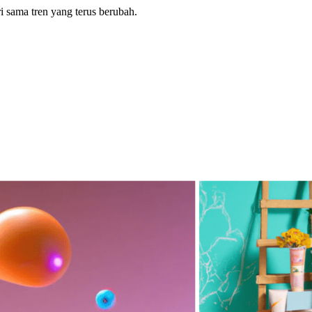
i sama tren yang terus berubah.