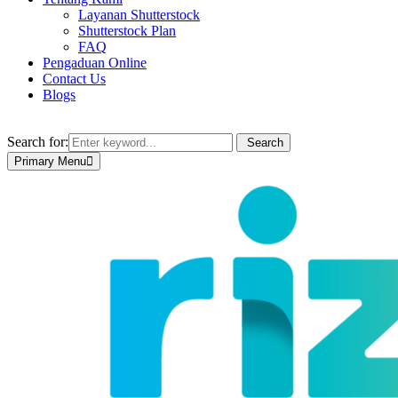
Layanan Shutterstock
Shutterstock Plan
FAQ
Pengaduan Online
Contact Us
Blogs
Search for:
Search
Primary Menu