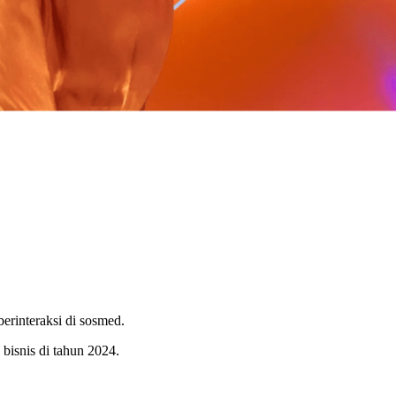
rinteraksi di sosmed.
 bisnis di tahun 2024.