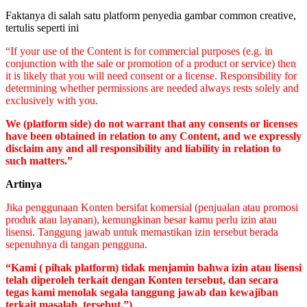
Faktanya di salah satu platform penyedia gambar common creative,
tertulis seperti ini
“If your use of the Content is for commercial purposes (e.g. in
conjunction with the sale or promotion of a product or service) then
it is likely that you will need consent or a license. Responsibility for
determining whether permissions are needed always rests solely and
exclusively with you.
We
(platform side)
do not warrant that any consents or licenses
have been obtained in relation to any Content, and we expressly
disclaim any and all responsibility and liability in relation to
such matters.”
Artinya
Jika penggunaan Konten bersifat komersial (penjualan atau promosi
produk atau layanan), kemungkinan besar kamu perlu izin atau
lisensi. Tanggung jawab untuk memastikan izin tersebut berada
sepenuhnya di tangan pengguna.
“Kami
( pihak platform)
tidak menjamin bahwa izin atau lisensi
telah diperoleh terkait dengan Konten tersebut, dan secara
tegas kami menolak segala tanggung jawab dan kewajiban
terkait masalah tersebut.”)