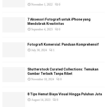
November 1, 2022
0
7 Aksesori Fotografi untuk iPhone yang
Mendobrak Kreativitas
September 4, 2023
0
Fotografi Komersial: Panduan Komprehensif
July 30, 2024
1
Shutterstock Curated Collections: Temukan
Gambar Terbaik Tanpa Ribet
November 18, 2024
0
8 Tips Hemat Biaya Visual Hingga Puluhan Juta
August 14, 2023
0