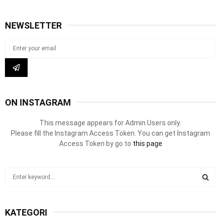
NEWSLETTER
ON INSTAGRAM
This message appears for Admin Users only:
Please fill the Instagram Access Token. You can get Instagram
Access Token by go to
this page
S
e
a
S
r
KATEGORI
c
E