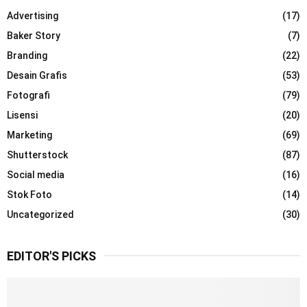
h
Advertising
(17)
f
A
o
Baker Story
(7)
r
R
Branding
(22)
:
Desain Grafis
(53)
C
Fotografi
(79)
H
Lisensi
(20)
Marketing
(69)
Shutterstock
(87)
Social media
(16)
Stok Foto
(14)
Uncategorized
(30)
EDITOR'S PICKS