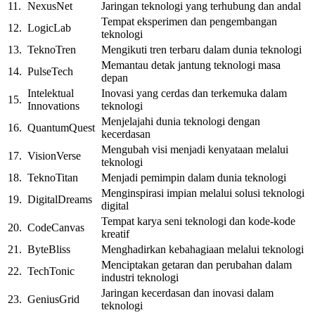
11.
NexusNet
Jaringan teknologi yang terhubung dan andal
Tempat eksperimen dan pengembangan
12.
LogicLab
teknologi
13.
TeknoTren
Mengikuti tren terbaru dalam dunia teknologi
Memantau detak jantung teknologi masa
14.
PulseTech
depan
Intelektual
Inovasi yang cerdas dan terkemuka dalam
15.
Innovations
teknologi
Menjelajahi dunia teknologi dengan
16.
QuantumQuest
kecerdasan
Mengubah visi menjadi kenyataan melalui
17.
VisionVerse
teknologi
18.
TeknoTitan
Menjadi pemimpin dalam dunia teknologi
Menginspirasi impian melalui solusi teknologi
19.
DigitalDreams
digital
Tempat karya seni teknologi dan kode-kode
20.
CodeCanvas
kreatif
21.
ByteBliss
Menghadirkan kebahagiaan melalui teknologi
Menciptakan getaran dan perubahan dalam
22.
TechTonic
industri teknologi
Jaringan kecerdasan dan inovasi dalam
23.
GeniusGrid
teknologi