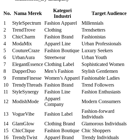
Kategori
No.
Nama Merek
Target Audience
Industri
1
StyleSpectrum
Fashion Apparel
Millennials
2
TrendTrove
Clothing
Trendsetters
3
ChicCharm
Fashion Brand
Fashionistas
4
ModaMix
Apparel Line
Urban Professionals
5
CoutureCraze
Fashion Boutique
Luxury Seekers
6
UrbanAura
Streetwear
Urban Youth
7
ElegantEssence
Clothing Label
Sophisticated Women
8
DapperDuo
Men’s Fashion
Stylish Gentlemen
9
FemmeFinesse
Women’s Apparel
Fashionable Ladies
10
TrendyThreads
Fashion Brand
Trend Followers
11
StyleSynergy
Fashion Line
Fashion Enthusiasts
Apparel
12
ModishMode
Modern Consumers
Company
Fashion-forward
13
VogueVibe
Fashion Label
Individuals
14
GlamGlow
Clothing Brand
Glamorous Individuals
15
ChicClique
Fashion Boutique
Chic Shoppers
16
TrendyTwist
Apparel Brand
Trendy Individuals