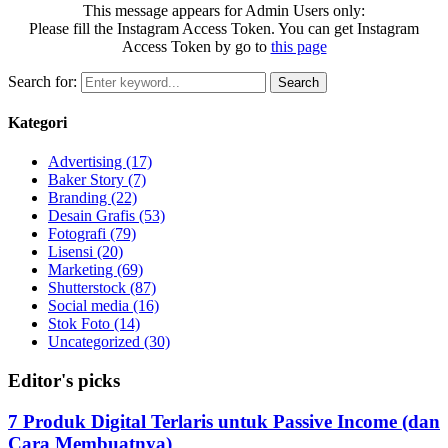
This message appears for Admin Users only:
Please fill the Instagram Access Token. You can get Instagram
Access Token by go to
this page
Search for:
Search
Kategori
Advertising
(17)
Baker Story
(7)
Branding
(22)
Desain Grafis
(53)
Fotografi
(79)
Lisensi
(20)
Marketing
(69)
Shutterstock
(87)
Social media
(16)
Stok Foto
(14)
Uncategorized
(30)
Editor's picks
7 Produk Digital Terlaris untuk Passive Income (dan
Cara Membuatnya)