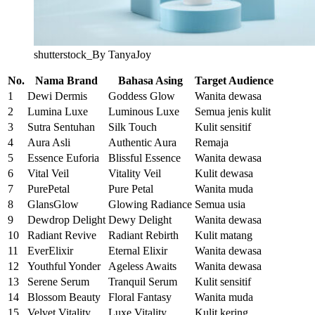
shutterstock_By TanyaJoy
No.
Nama Brand
Bahasa Asing
Target Audience
1
Dewi Dermis
Goddess Glow
Wanita dewasa
2
Lumina Luxe
Luminous Luxe
Semua jenis kulit
3
Sutra Sentuhan
Silk Touch
Kulit sensitif
4
Aura Asli
Authentic Aura
Remaja
5
Essence Euforia
Blissful Essence
Wanita dewasa
6
Vital Veil
Vitality Veil
Kulit dewasa
7
PurePetal
Pure Petal
Wanita muda
8
GlansGlow
Glowing Radiance
Semua usia
9
Dewdrop Delight
Dewy Delight
Wanita dewasa
10
Radiant Revive
Radiant Rebirth
Kulit matang
11
EverElixir
Eternal Elixir
Wanita dewasa
12
Youthful Yonder
Ageless Awaits
Wanita dewasa
13
Serene Serum
Tranquil Serum
Kulit sensitif
14
Blossom Beauty
Floral Fantasy
Wanita muda
15
Velvet Vitality
Luxe Vitality
Kulit kering