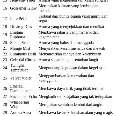
15
Heavenly Hues
Aroma yang menghadirkan kesan surgawi
Merupakan kilauan yang lembut dan
16
Gossamer Glow
memikat
Terbuat dari bunga-bunga yang murni dan
17
Pure Petal
segar
18
Dreamy Dew
Aroma yang menyejukkan dan memikat
Enigma
Membawa rahasia yang menarik dan
19
Euphoria
kegembiraan
20
Silken Scent
Aroma yang halus dan menggoda
21
Mirage Mist
Menyiratkan kesan misterius dan mewah
22
Luminous Lush
Memancarkan cahaya dan kelembutan
23
Celestial Citrus
Aroma segar dengan sentuhan langit
Twilight
24
Mengundang kegodaan dalam kegelapan
Temptation
Menggambarkan kemewahan dan
25
Velvet Violet
keanggunan
Ethereal
26
Membawa daya tarik yang tidak terlihat
Enchantment
27
Enchanted Echo
Menghadirkan keajaiban yang tak terlupakan
Whispering
28
Merupakan sentuhan lembut dari angin
Wisp
29
Aurora Aura
Membawa kesan keindahan alam yang magis