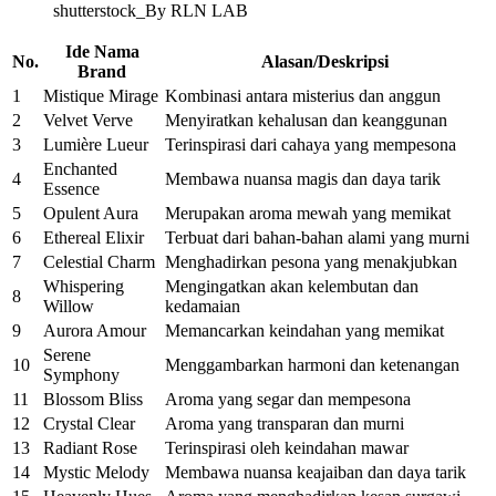
shutterstock_By RLN LAB
Ide Nama
No.
Alasan/Deskripsi
Brand
1
Mistique Mirage
Kombinasi antara misterius dan anggun
2
Velvet Verve
Menyiratkan kehalusan dan keanggunan
3
Lumière Lueur
Terinspirasi dari cahaya yang mempesona
Enchanted
4
Membawa nuansa magis dan daya tarik
Essence
5
Opulent Aura
Merupakan aroma mewah yang memikat
6
Ethereal Elixir
Terbuat dari bahan-bahan alami yang murni
7
Celestial Charm
Menghadirkan pesona yang menakjubkan
Whispering
Mengingatkan akan kelembutan dan
8
Willow
kedamaian
9
Aurora Amour
Memancarkan keindahan yang memikat
Serene
10
Menggambarkan harmoni dan ketenangan
Symphony
11
Blossom Bliss
Aroma yang segar dan mempesona
12
Crystal Clear
Aroma yang transparan dan murni
13
Radiant Rose
Terinspirasi oleh keindahan mawar
14
Mystic Melody
Membawa nuansa keajaiban dan daya tarik