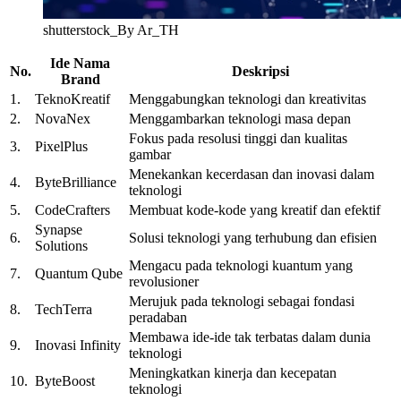
shutterstock_By Ar_TH
Ide Nama
No.
Deskripsi
Brand
1.
TeknoKreatif
Menggabungkan teknologi dan kreativitas
2.
NovaNex
Menggambarkan teknologi masa depan
Fokus pada resolusi tinggi dan kualitas
3.
PixelPlus
gambar
Menekankan kecerdasan dan inovasi dalam
4.
ByteBrilliance
teknologi
5.
CodeCrafters
Membuat kode-kode yang kreatif dan efektif
Synapse
6.
Solusi teknologi yang terhubung dan efisien
Solutions
Mengacu pada teknologi kuantum yang
7.
Quantum Qube
revolusioner
Merujuk pada teknologi sebagai fondasi
8.
TechTerra
peradaban
Membawa ide-ide tak terbatas dalam dunia
9.
Inovasi Infinity
teknologi
Meningkatkan kinerja dan kecepatan
10.
ByteBoost
teknologi