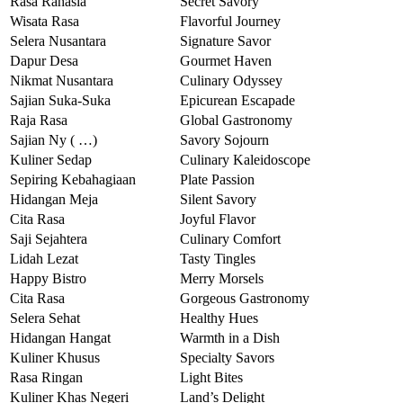
Rasa Rahasia
Secret Savory
Wisata Rasa
Flavorful Journey
Selera Nusantara
Signature Savor
Dapur Desa
Gourmet Haven
Nikmat Nusantara
Culinary Odyssey
Sajian Suka-Suka
Epicurean Escapade
Raja Rasa
Global Gastronomy
Sajian Ny ( …)
Savory Sojourn
Kuliner Sedap
Culinary Kaleidoscope
Sepiring Kebahagiaan
Plate Passion
Hidangan Meja
Silent Savory
Cita Rasa
Joyful Flavor
Saji Sejahtera
Culinary Comfort
Lidah Lezat
Tasty Tingles
Happy Bistro
Merry Morsels
Cita Rasa
Gorgeous Gastronomy
Selera Sehat
Healthy Hues
Hidangan Hangat
Warmth in a Dish
Kuliner Khusus
Specialty Savors
Rasa Ringan
Light Bites
Kuliner Khas Negeri
Land’s Delight