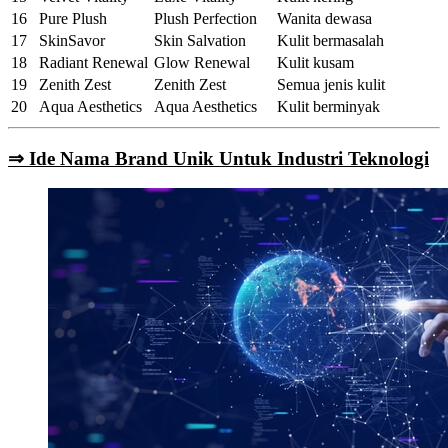
16
Pure Plush
Plush Perfection
Wanita dewasa
17
SkinSavor
Skin Salvation
Kulit bermasalah
18
Radiant Renewal
Glow Renewal
Kulit kusam
19
Zenith Zest
Zenith Zest
Semua jenis kulit
20
Aqua Aesthetics
Aqua Aesthetics
Kulit berminyak
⇒ Ide Nama Brand Unik U
ntuk Industri Teknologi