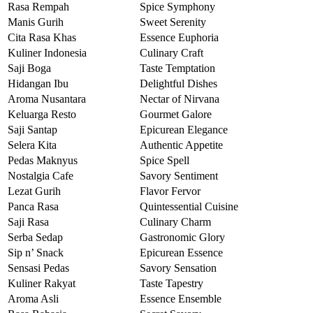
Rasa Rempah
Spice Symphony
Manis Gurih
Sweet Serenity
Cita Rasa Khas
Essence Euphoria
Kuliner Indonesia
Culinary Craft
Saji Boga
Taste Temptation
Hidangan Ibu
Delightful Dishes
Aroma Nusantara
Nectar of Nirvana
Keluarga Resto
Gourmet Galore
Saji Santap
Epicurean Elegance
Selera Kita
Authentic Appetite
Pedas Maknyus
Spice Spell
Nostalgia Cafe
Savory Sentiment
Lezat Gurih
Flavor Fervor
Panca Rasa
Quintessential Cuisine
Saji Rasa
Culinary Charm
Serba Sedap
Gastronomic Glory
Sip n’ Snack
Epicurean Essence
Sensasi Pedas
Savory Sensation
Kuliner Rakyat
Taste Tapestry
Aroma Asli
Essence Ensemble