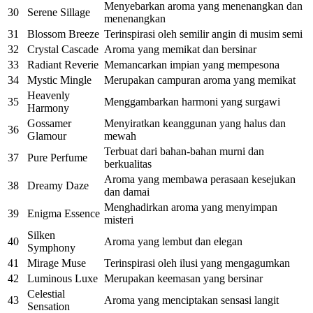
Menyebarkan aroma yang menenangkan dan
30
Serene Sillage
menenangkan
31
Blossom Breeze
Terinspirasi oleh semilir angin di musim semi
32
Crystal Cascade
Aroma yang memikat dan bersinar
33
Radiant Reverie
Memancarkan impian yang mempesona
34
Mystic Mingle
Merupakan campuran aroma yang memikat
Heavenly
35
Menggambarkan harmoni yang surgawi
Harmony
Gossamer
Menyiratkan keanggunan yang halus dan
36
Glamour
mewah
Terbuat dari bahan-bahan murni dan
37
Pure Perfume
berkualitas
Aroma yang membawa perasaan kesejukan
38
Dreamy Daze
dan damai
Menghadirkan aroma yang menyimpan
39
Enigma Essence
misteri
Silken
40
Aroma yang lembut dan elegan
Symphony
41
Mirage Muse
Terinspirasi oleh ilusi yang mengagumkan
42
Luminous Luxe
Merupakan keemasan yang bersinar
Celestial
43
Aroma yang menciptakan sensasi langit
Sensation