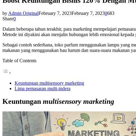
Boost Keuntungan Bisnis 120% Dengan Mu
by
Admin Original
February 7, 2023
February 7, 2023
0
683
Share
0
Dalam beberapa tahun terakhir,
para marketing mempelajari pemasara
Metode ini di
yakini akan menjalin hubungan lebih emosional kepada
Sebagai contoh sederhana, toko parfum menggunakan lampu yang me
makanan yang menggunakan bau harum dan suara-suara makanan ya
Table of Contents
Keuntungan multisensory marketing
Lima pemasaran multi-indera
Keuntungan
multisensory marketing